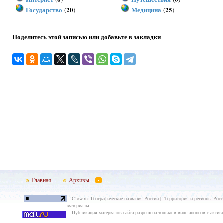
Государство
20
Медицина
25
(
)
(
)
Поделитесь этой записью или добавьте в закладки
Главная
Архивы
Clow.ru: Географические названия России |. Территория и регионы Росс
материалы
Публикация материалов сайта разрешена только в виде анонсов с актив