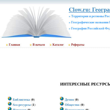
Clow.ru: Геогр
» Территория и регионы Рос
» Географические названия 
» География Российской Фе
Главная
В начало
Каталог
Рефераты
ИНТЕРЕСНЫЕ РЕСУРС
Библиотека
0
Детям
0
(
)
(
)
Seo-ресурсы
1
Общество
0
(
)
(
)
Интернет
0
Путешествия
0
(
)
(
)