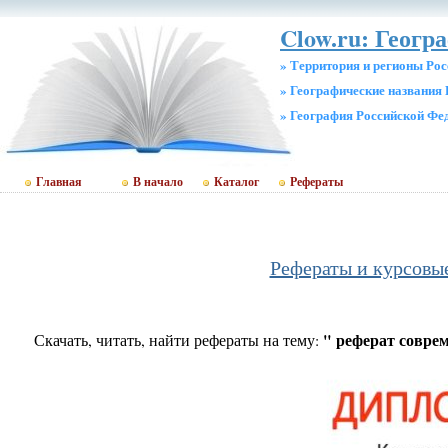
Clow.ru: Геогр
» Территория и регионы Рос
» Географические названия 
» География Российской Фе
Главная
В начало
Каталог
Рефераты
Рефераты и курсовы
" реферат совре
Скачать, читать, найти рефераты на тему: