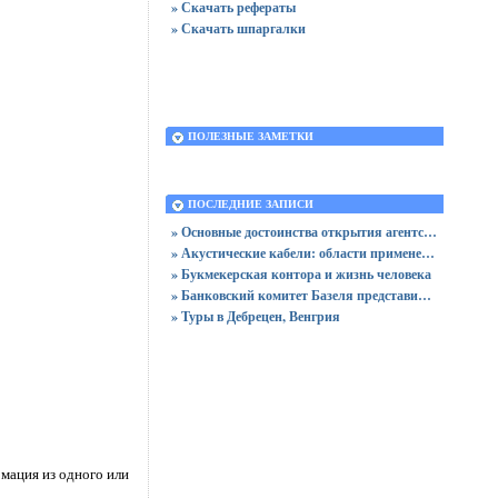
» Скачать рефераты
» Скачать шпаргалки
ПОЛЕЗНЫЕ ЗАМЕТКИ
ПОСЛЕДНИЕ ЗАПИСИ
» Основные достоинства открытия агентства недвижимости по франшизе
» Акустические кабели: области применения, основная функция, типы и характеристики
» Букмекерская контора и жизнь человека
» Банковский комитет Базеля представил строгие правила для банков, предлагающих криптоактивы
» Туры в Дебрецен, Венгрия
рмация из одного или