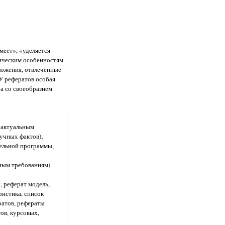
еет», «уделяется
тическим особенностям
ложения, отвлечённые
У рефератов особая
 а со своеобразием
с актуальным
аучных фактов);
тельной программы,
ным требованиям).
, реферат модель,
ристика, список
ратов, рефераты
тов, курсовых,