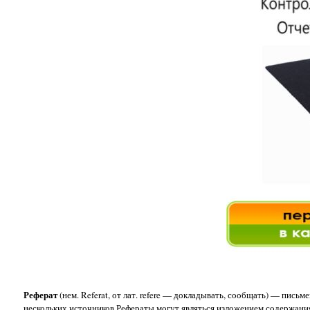
Реферат
(нем. Referat, от лат. refere — докладывать, сообщать) — пис
нескольких источников.Рефераты могут являться изложением содержания