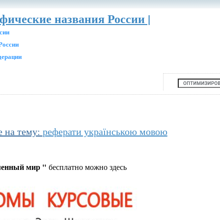
афические названия России |
сии
России
дерации
е на тему:
реферати українською мовою
менный мир "
бесплатно можно здесь