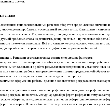
ъективных оценок;
ный анализ
льзованием типологизированных речевых оборотов вроде «важное значение им
 «исследуемая проблема», «освещаемый вопрос» и т. п. К языковым и стилис
тер, словесные клише. Им, как правило, присущи неопределённо-личные пред
дуемой проблеме, слова-жаргонизмы, деепричастные и причастные обороты. 
ность изложения материала. Всё это связано не со скудостью лексики автора,
ти, где преобладают жаргонизмы, специфические термины и обороты).
ценкой. Рецензия составляется на основе следующих факторов:
воевременность рассмотренной проблемы, степень знакомства автора работы 
степень использования в работе результатов исследований и установленных н
ные при написании работы, которые получены помимо предложенной образова
ния тематикой и научное значение исследуемого вопроса);
 правильное оформление работы, должное соответствие реферата всем стандарт
вали по следующим темам: новейшие рефераты, инновационный реферат, тезис
остав реферата, новшество, международный реферат, реферат на тему характе
усские рефераты, тезис, понятие культуры, моря реферат, использование рефе
реферат по истории. В нашей библиотеке огромная коллекция различных рефера