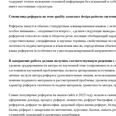
содержит точное изложение основной информации без искажений и суб
имеет постоянные структуры.
Стилистика реферата по теме quality assurance design patterns систем
Рефераты пишутся обычно стандартным, клишированным языком, с испо
особое внимание», «поднимается вопрос», «делаем следующие выводы»,
рефератов относятся слова и обороты речи, носящие обобщающий харак
существительные, специфичные и научные термины, свойственные иссле
логичность подачи материала и изъяснения мысли, определённая объектив
языка рефератов (в особенности узкоспециализированной направленнос
В завершение работа должна получить соответствующую рецензию с о
уровень эрудированности автора по изученной теме (современность и с
состоянием изучаемой проблематики, полнота цитирования источников, 
личные заслуги автора реферата (дополнительные знания, использован
новизна поданного материала и рассмотренной проблемы, уровень владе
характер реферата (логичность подачи материала, грамотность автора,
Самые популярные рефераты на нашем сайте в 2025 году искали и скачи
оформление доклада, процесс реферат, новшество, реферат биография, с
рефератов, реферат по философии, здоровый образ жизни реферат, белор
баллы, реферат г, шпаргалки по математике, курсовые, баллов, скачать 
сочинений, изложений и различных решебников.