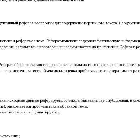
одуктивный реферат воспроизводит содержание первичного текста. Продуктив
конспект и реферат-резюме. Реферат-конспект содержит фактическую информа
дования, результатах исследования и возможностях их применения. Реферат-р
еферат-обзор составляется на основе нескольких источников и сопоставляет р
и первоисточника, есть объективная оценка проблемы; этот реферат имеет раз
аны исходные данные реферируемого текста (название, где опубликован, в как
ание), раскрывается проблематика выбранной темы.
ные тезисы, они аргументируются.
 источника;