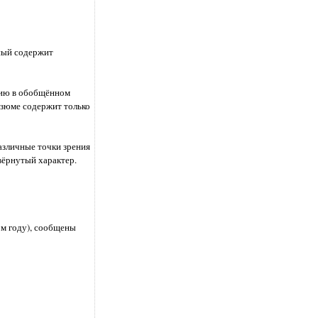
ный содержит
цию в обобщённом
езюме содержит только
азличные точки зрения
вёрнутый характер.
ом году), сообщены