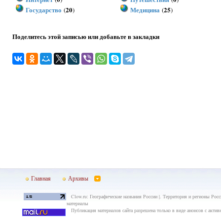
Государство
20
Медицина
25
(
)
(
)
Поделитесь этой записью или добавьте в закладки
Главная
Архивы
Clow.ru: Географические названия России |. Территория и регионы Росс
материалы
Публикация материалов сайта разрешена только в виде анонсов с актив