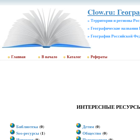
Clow.ru: Геогр
» Территория и регионы Рос
» Географические названия 
» География Российской Фе
Главная
В начало
Каталог
Рефераты
ИНТЕРЕСНЫЕ РЕСУРС
Библиотека
0
Детям
0
(
)
(
)
Seo-ресурсы
1
Общество
0
(
)
(
)
Интернет
0
Путешествия
0
(
)
(
)